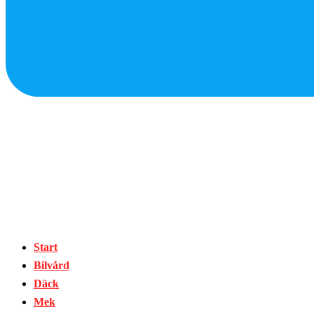
Start
Bilvård
Däck
Mek