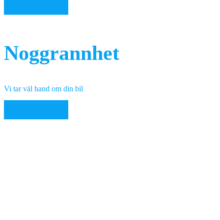
LÄS MER
Noggrannhet
Vi tar väl hand om din bil
LÄS MER